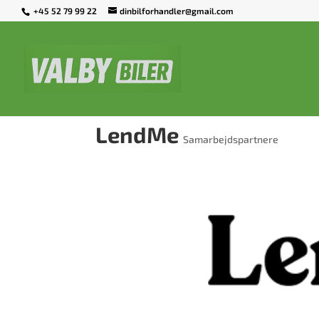
+45 52 79 99 22
dinbilforhandler@gmail.com
LendMe
Samarbejdspartnere