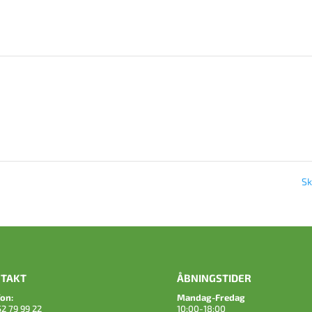
S
TAKT
ÅBNINGSTIDER
fon:
Mandag-Fredag
2 79 99 22
10:00-18:00