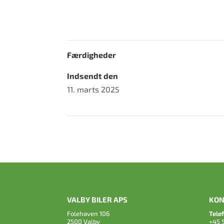
Færdigheder
Indsendt den
11. marts 2025
VALBY BILER APS
KON
Folehaven 106
Tele
2500 Valby
+45 5